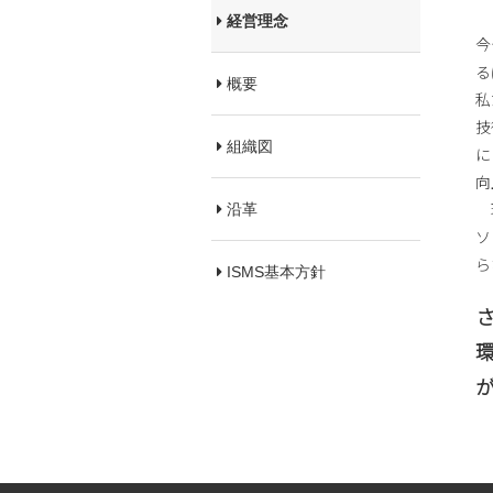
経営理念
今
る
概要
私
技
組織図
に
向
環
沿革
ソ
ら
ISMS基本方針