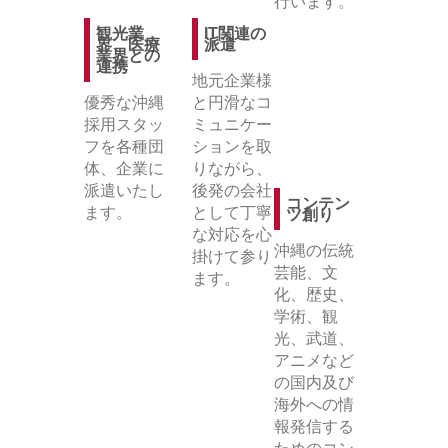
行います。
観光業
IT関連の
界、医療
派遣
業界との
連携
地元企業様
優秀な沖縄
と円滑なコ
採用スタッ
ミュニケー
フを各種団
ションを取
体、企業に
りながら、
派遣いたし
後発の会社
コンテン
ます。
として丁寧
ツ創り
な対応を心
沖縄の伝統
掛けて参り
芸能、文
ます。
化、歴史、
学術、観
光、武道、
アニメなど
の国内及び
海外への情
報発信する