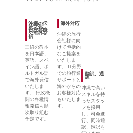
沖縄の伝
海外対応
統文化、
伝統芸能
の海外発
沖縄の旅行
信
会社様に向
三線の教本
けて包括的
を日本語、
なご提案を
英語、スペ
いたしま
イン語、ポ
す。 IT分野
ルトガル語
での旅行業
翻訳、通
訳
で海外発信
サポートと
いたしま
海外からの
沖縄で高い
す。 行政機
お客様対応
スキルを持
関の各種情
もいたしま
ったスタッ
報発信も順
す。
フを採用
次取り組む
し、司会進
予定です。
行、同時通
訳、翻訳を